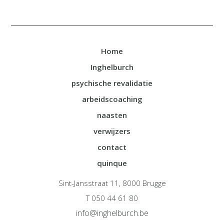
Home
Inghelburch
psychische revalidatie
arbeidscoaching
naasten
verwijzers
contact
quinque
Sint-Jansstraat 11, 8000 Brugge
T 050 44 61 80
info@inghelburch.be