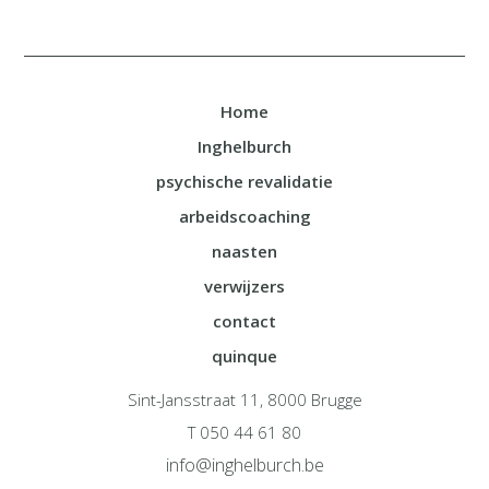
Home
Inghelburch
psychische revalidatie
arbeidscoaching
naasten
verwijzers
contact
quinque
Sint-Jansstraat 11, 8000 Brugge
T 050 44 61 80
info@inghelburch.be