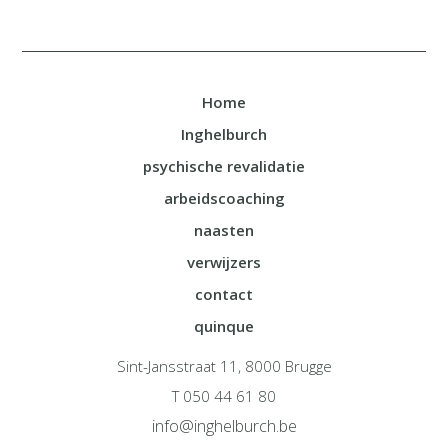
Home
Inghelburch
psychische revalidatie
arbeidscoaching
naasten
verwijzers
contact
quinque
Sint-Jansstraat 11, 8000 Brugge
T 050 44 61 80
info@inghelburch.be