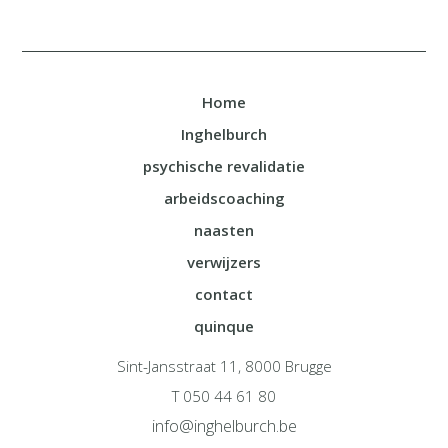
Home
Inghelburch
psychische revalidatie
arbeidscoaching
naasten
verwijzers
contact
quinque
Sint-Jansstraat 11, 8000 Brugge
T 050 44 61 80
info@inghelburch.be