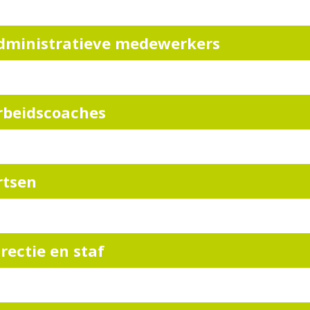
dministratieve medewerkers
rbeidscoaches
rtsen
irectie en staf