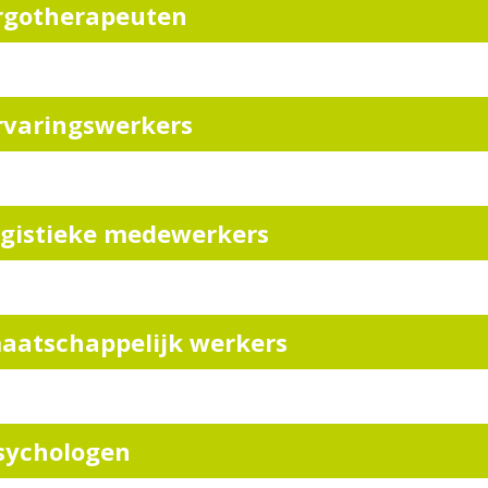
rgotherapeuten
rvaringswerkers
ogistieke medewerkers
aatschappelijk werkers
sychologen