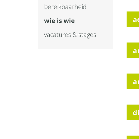
bereikbaarheid
a
wie is wie
vacatures & stages
a
a
d