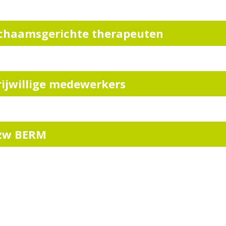
ichaamsgerichte therapeuten
rijwillige medewerkers
zw BERM