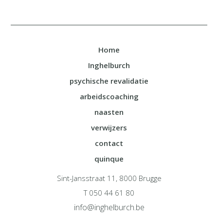
Home
Inghelburch
psychische revalidatie
arbeidscoaching
naasten
verwijzers
contact
quinque
Sint-Jansstraat 11, 8000 Brugge
T 050 44 61 80
info@inghelburch.be