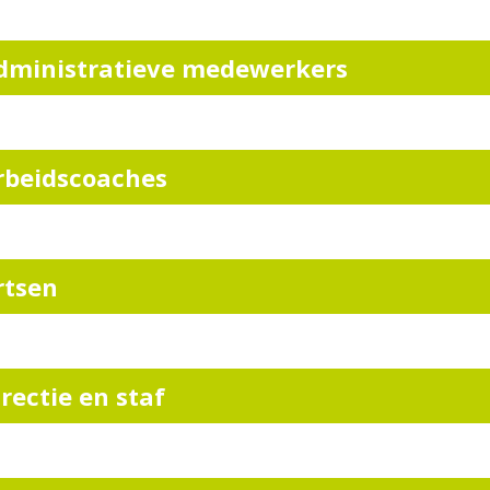
dministratieve medewerkers
rbeidscoaches
rtsen
irectie en staf