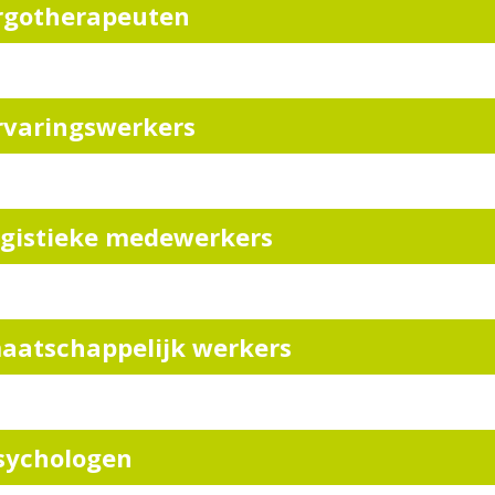
rgotherapeuten
rvaringswerkers
ogistieke medewerkers
aatschappelijk werkers
sychologen