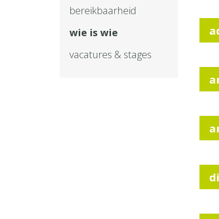
bereikbaarheid
a
wie is wie
vacatures & stages
a
a
d