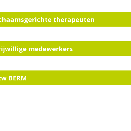
ichaamsgerichte therapeuten
rijwillige medewerkers
zw BERM