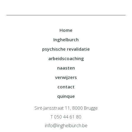
Home
Inghelburch
psychische revalidatie
arbeidscoaching
naasten
verwijzers
contact
quinque
Sint-Jansstraat 11, 8000 Brugge
T 050 44 61 80
info@inghelburch.be