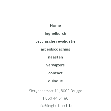
Home
Inghelburch
psychische revalidatie
arbeidscoaching
naasten
verwijzers
contact
quinque
Sint-Jansstraat 11, 8000 Brugge
T 050 44 61 80
info@inghelburch.be