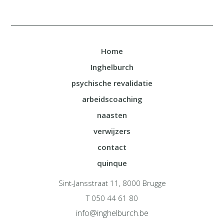
Home
Inghelburch
psychische revalidatie
arbeidscoaching
naasten
verwijzers
contact
quinque
Sint-Jansstraat 11, 8000 Brugge
T 050 44 61 80
info@inghelburch.be