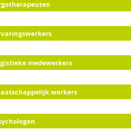
rgotherapeuten
rvaringswerkers
ogistieke medewerkers
aatschappelijk werkers
sychologen