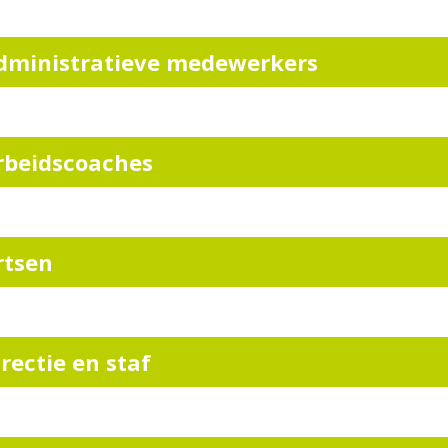
dministratieve medewerkers
rbeidscoaches
rtsen
irectie en staf