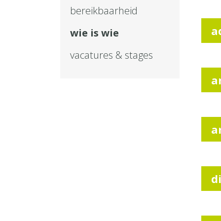
bereikbaarheid
a
wie is wie
vacatures & stages
a
a
d