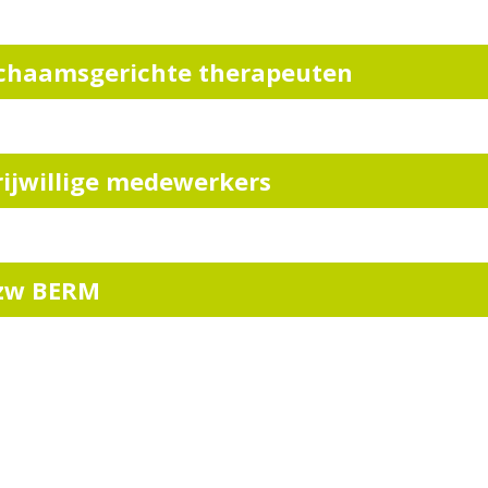
ichaamsgerichte therapeuten
rijwillige medewerkers
zw BERM