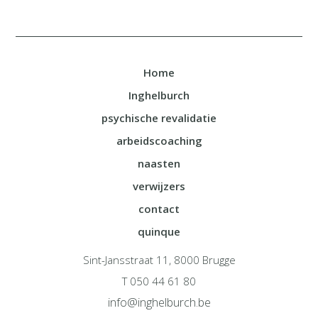
Home
Inghelburch
psychische revalidatie
arbeidscoaching
naasten
verwijzers
contact
quinque
Sint-Jansstraat 11, 8000 Brugge
T 050 44 61 80
info@inghelburch.be