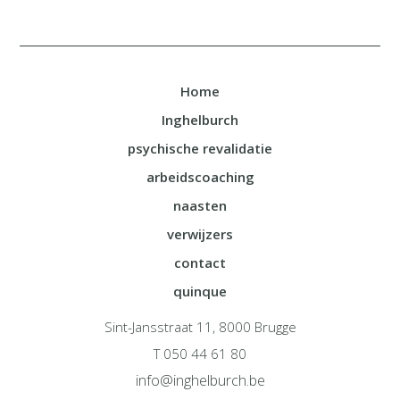
Home
Inghelburch
psychische revalidatie
arbeidscoaching
naasten
verwijzers
contact
quinque
Sint-Jansstraat 11, 8000 Brugge
T 050 44 61 80
info@inghelburch.be