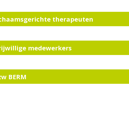
ichaamsgerichte therapeuten
rijwillige medewerkers
zw BERM