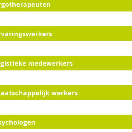
rgotherapeuten
rvaringswerkers
ogistieke medewerkers
aatschappelijk werkers
sychologen