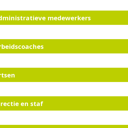
dministratieve medewerkers
rbeidscoaches
rtsen
irectie en staf