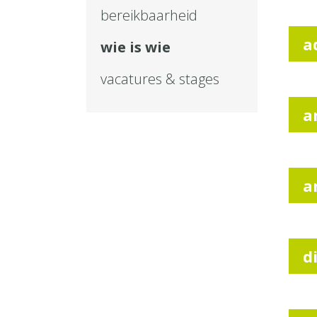
bereikbaarheid
a
wie is wie
vacatures & stages
a
a
d