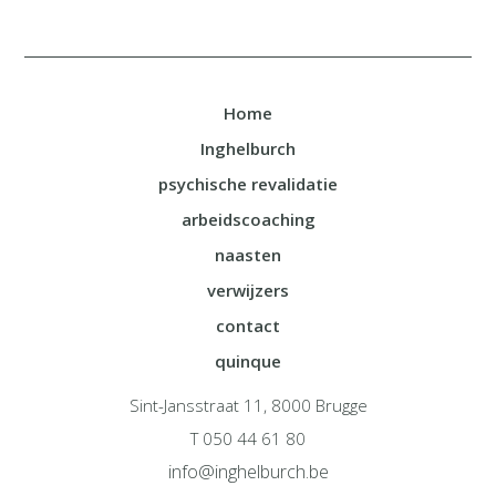
Home
Inghelburch
psychische revalidatie
arbeidscoaching
naasten
verwijzers
contact
quinque
Sint-Jansstraat 11, 8000 Brugge
T 050 44 61 80
info@inghelburch.be