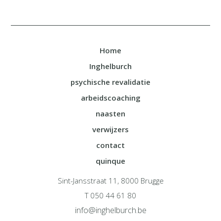
Home
Inghelburch
psychische revalidatie
arbeidscoaching
naasten
verwijzers
contact
quinque
Sint-Jansstraat 11, 8000 Brugge
T 050 44 61 80
info@inghelburch.be