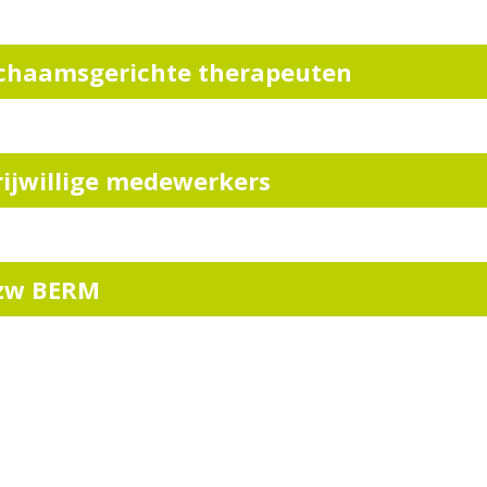
ichaamsgerichte therapeuten
rijwillige medewerkers
zw BERM