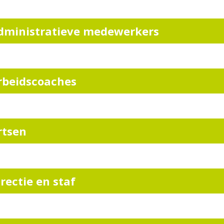
dministratieve medewerkers
rbeidscoaches
rtsen
irectie en staf