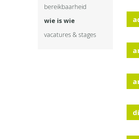
bereikbaarheid
a
wie is wie
vacatures & stages
a
a
d