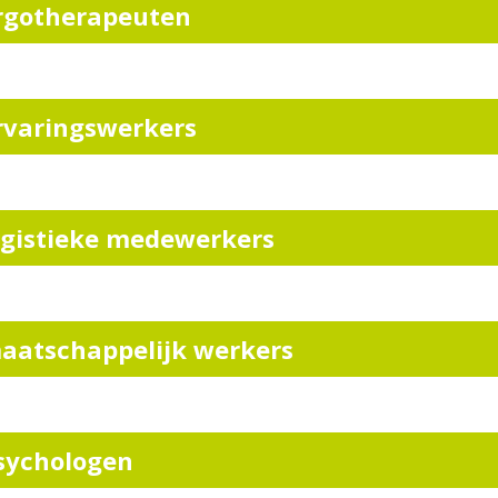
rgotherapeuten
rvaringswerkers
ogistieke medewerkers
aatschappelijk werkers
sychologen