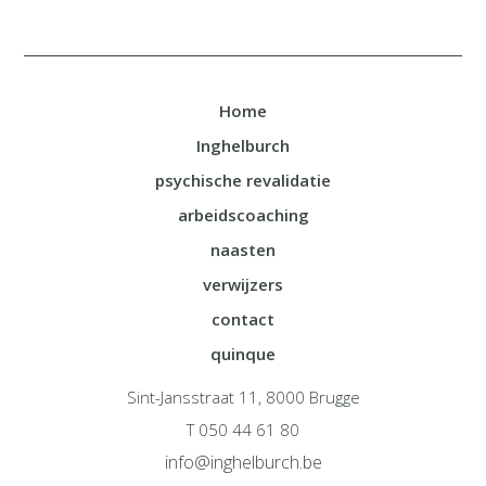
Home
Inghelburch
psychische revalidatie
arbeidscoaching
naasten
verwijzers
contact
quinque
Sint-Jansstraat 11, 8000 Brugge
T 050 44 61 80
info@inghelburch.be