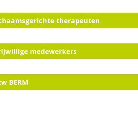
ichaamsgerichte therapeuten
rijwillige medewerkers
zw BERM