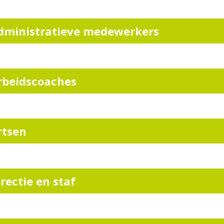
dministratieve medewerkers
rbeidscoaches
rtsen
irectie en staf