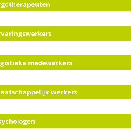
rgotherapeuten
rvaringswerkers
ogistieke medewerkers
aatschappelijk werkers
sychologen