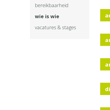
bereikbaarheid
a
wie is wie
vacatures & stages
a
a
d