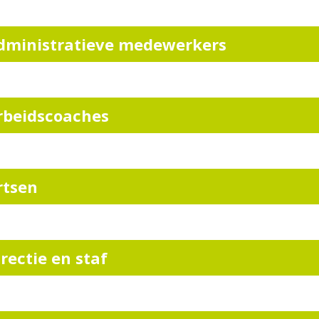
dministratieve medewerkers
rbeidscoaches
rtsen
irectie en staf