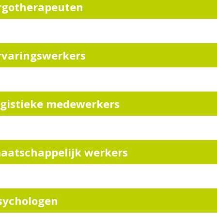
rgotherapeuten
rvaringswerkers
ogistieke medewerkers
aatschappelijk werkers
sychologen