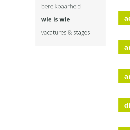
bereikbaarheid
a
wie is wie
vacatures & stages
a
a
d