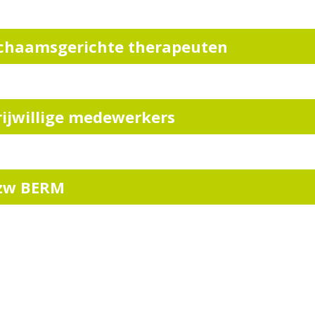
ichaamsgerichte therapeuten
rijwillige medewerkers
zw BERM