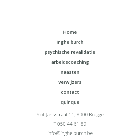
Home
Inghelburch
psychische revalidatie
arbeidscoaching
naasten
verwijzers
contact
quinque
Sint-Jansstraat 11, 8000 Brugge
T 050 44 61 80
info@inghelburch.be