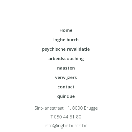
Home
Inghelburch
psychische revalidatie
arbeidscoaching
naasten
verwijzers
contact
quinque
Sint-Jansstraat 11, 8000 Brugge
T 050 44 61 80
info@inghelburch.be