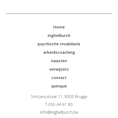
Home
Inghelburch
psychische revalidatie
arbeidscoaching
naasten
verwijzers
contact
quinque
Sint-Jansstraat 11, 8000 Brugge
T 050 44 61 80
info@inghelburch.be