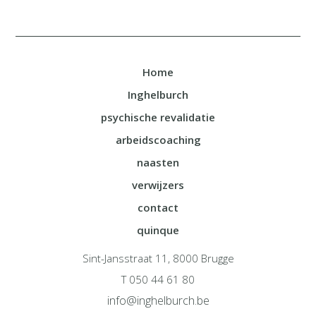
Home
Inghelburch
psychische revalidatie
arbeidscoaching
naasten
verwijzers
contact
quinque
Sint-Jansstraat 11, 8000 Brugge
T 050 44 61 80
info@inghelburch.be