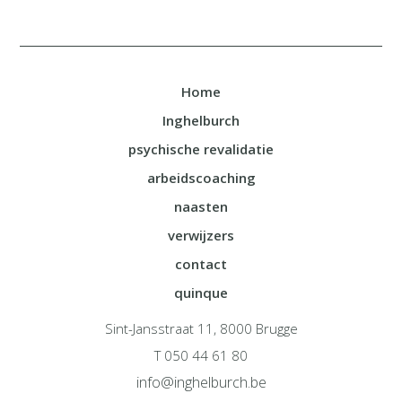
Home
Inghelburch
psychische revalidatie
arbeidscoaching
naasten
verwijzers
contact
quinque
Sint-Jansstraat 11, 8000 Brugge
T 050 44 61 80
info@inghelburch.be