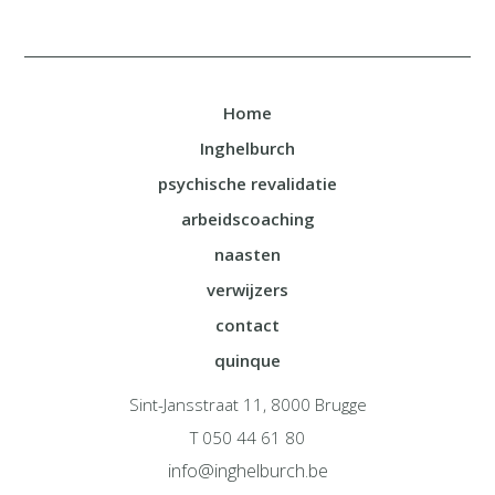
Home
Inghelburch
psychische revalidatie
arbeidscoaching
naasten
verwijzers
contact
quinque
Sint-Jansstraat 11, 8000 Brugge
T 050 44 61 80
info@inghelburch.be