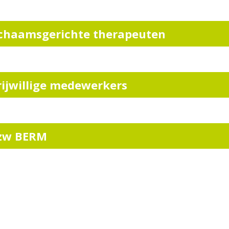
ichaamsgerichte therapeuten
rijwillige medewerkers
zw BERM