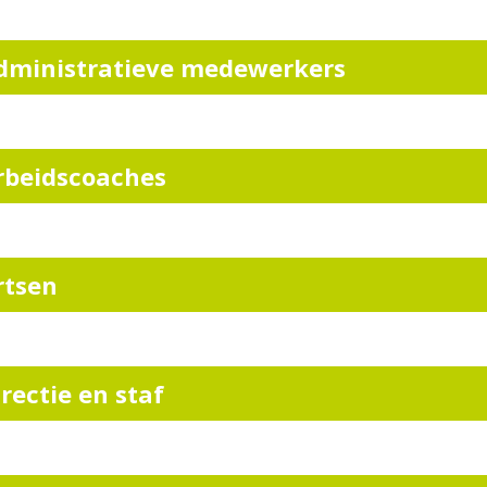
dministratieve medewerkers
rbeidscoaches
rtsen
irectie en staf