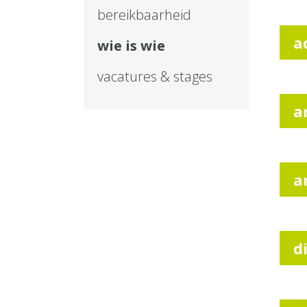
bereikbaarheid
a
wie is wie
vacatures & stages
a
a
d