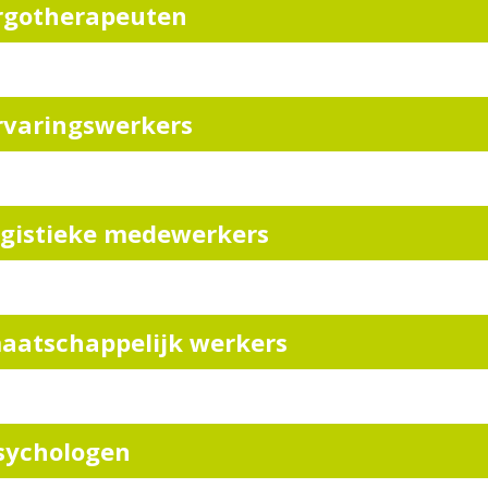
rgotherapeuten
rvaringswerkers
ogistieke medewerkers
aatschappelijk werkers
sychologen