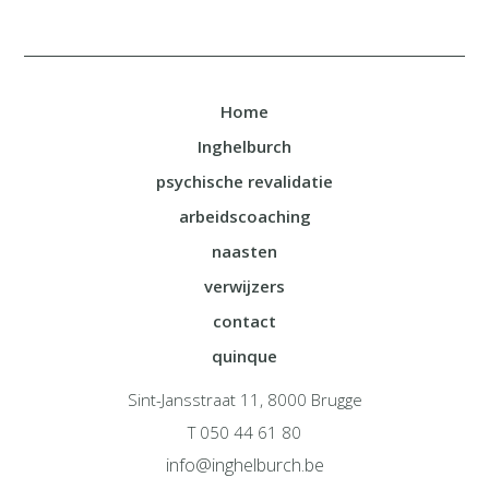
Home
Inghelburch
psychische revalidatie
arbeidscoaching
naasten
verwijzers
contact
quinque
Sint-Jansstraat 11, 8000 Brugge
T 050 44 61 80
info@inghelburch.be