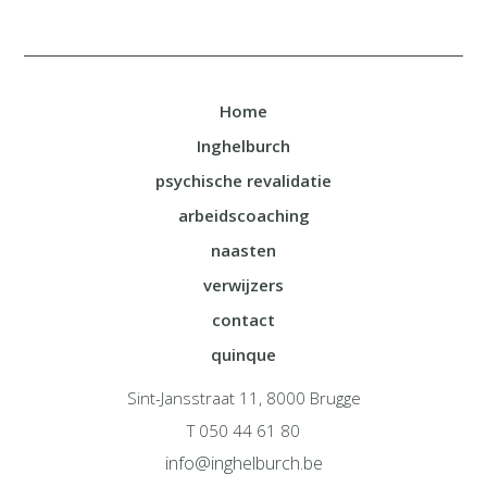
Home
Inghelburch
psychische revalidatie
arbeidscoaching
naasten
verwijzers
contact
quinque
Sint-Jansstraat 11, 8000 Brugge
T 050 44 61 80
info@inghelburch.be