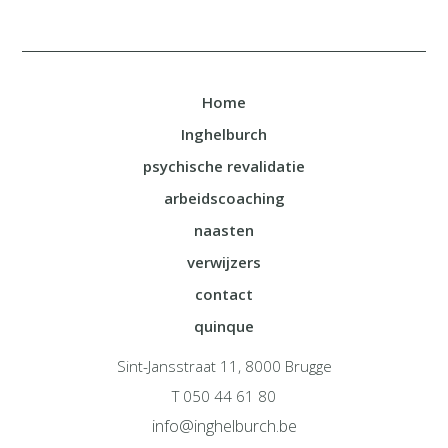
Home
Inghelburch
psychische revalidatie
arbeidscoaching
naasten
verwijzers
contact
quinque
Sint-Jansstraat 11, 8000 Brugge
T 050 44 61 80
info@inghelburch.be