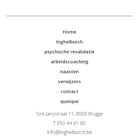
Home
Inghelburch
psychische revalidatie
arbeidscoaching
naasten
verwijzers
contact
quinque
Sint-Jansstraat 11, 8000 Brugge
T 050 44 61 80
info@inghelburch.be