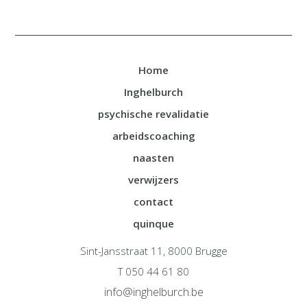
Home
Inghelburch
psychische revalidatie
arbeidscoaching
naasten
verwijzers
contact
quinque
Sint-Jansstraat 11, 8000 Brugge
T 050 44 61 80
info@inghelburch.be