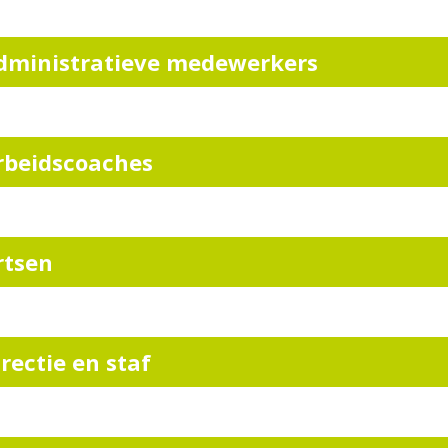
dministratieve medewerkers
rbeidscoaches
rtsen
irectie en staf