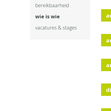
bereikbaarheid
a
wie is wie
vacatures & stages
a
a
d