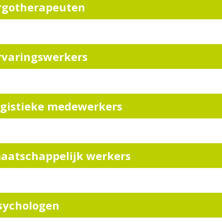
rgotherapeuten
rvaringswerkers
ogistieke medewerkers
aatschappelijk werkers
sychologen