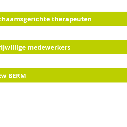
ichaamsgerichte therapeuten
rijwillige medewerkers
zw BERM