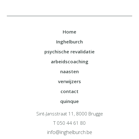
Home
Inghelburch
psychische revalidatie
arbeidscoaching
naasten
verwijzers
contact
quinque
Sint-Jansstraat 11, 8000 Brugge
T 050 44 61 80
info@inghelburch.be