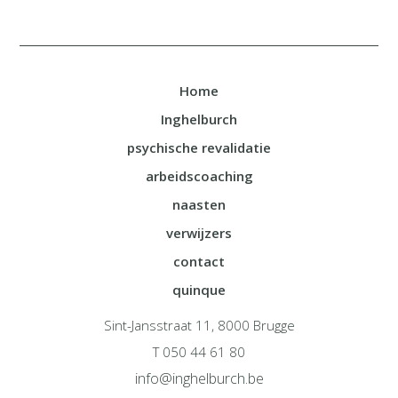
Home
Inghelburch
psychische revalidatie
arbeidscoaching
naasten
verwijzers
contact
quinque
Sint-Jansstraat 11, 8000 Brugge
T 050 44 61 80
info@inghelburch.be