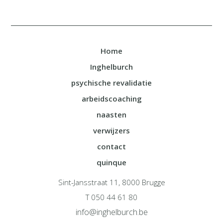
Home
Inghelburch
psychische revalidatie
arbeidscoaching
naasten
verwijzers
contact
quinque
Sint-Jansstraat 11, 8000 Brugge
T 050 44 61 80
info@inghelburch.be