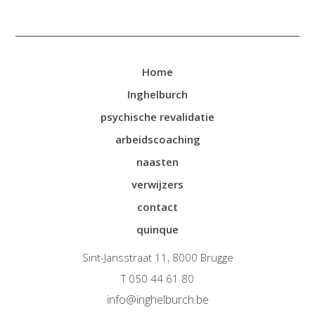
Home
Inghelburch
psychische revalidatie
arbeidscoaching
naasten
verwijzers
contact
quinque
Sint-Jansstraat 11, 8000 Brugge
T 050 44 61 80
info@inghelburch.be