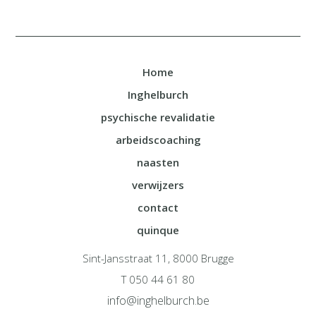
Home
Inghelburch
psychische revalidatie
arbeidscoaching
naasten
verwijzers
contact
quinque
Sint-Jansstraat 11, 8000 Brugge
T 050 44 61 80
info@inghelburch.be