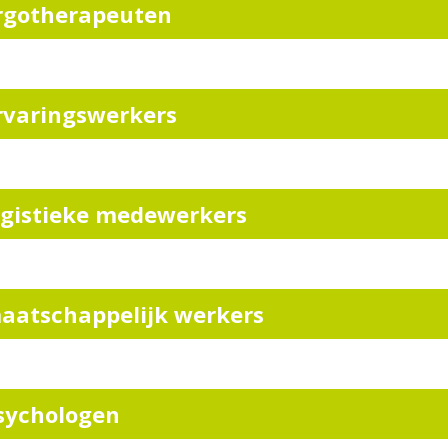
rgotherapeuten
rvaringswerkers
ogistieke medewerkers
aatschappelijk werkers
sychologen