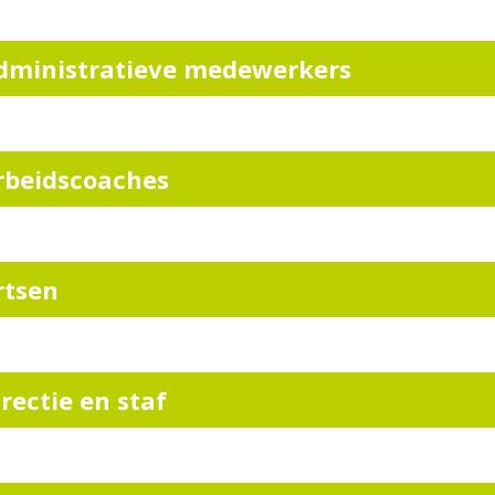
dministratieve medewerkers
rbeidscoaches
rtsen
irectie en staf