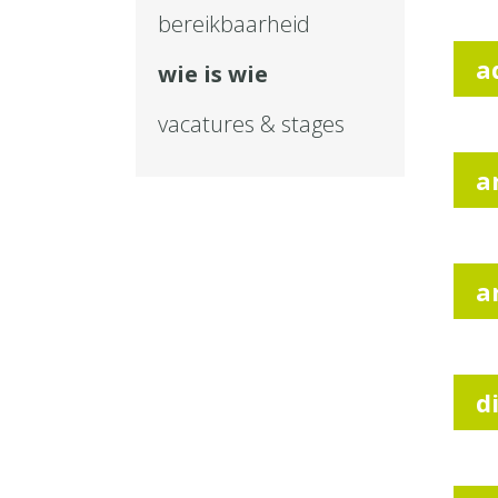
bereikbaarheid
a
wie is wie
vacatures & stages
a
a
d