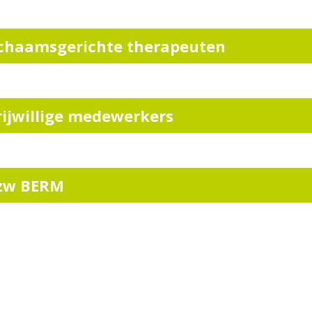
ichaamsgerichte therapeuten
rijwillige medewerkers
zw BERM