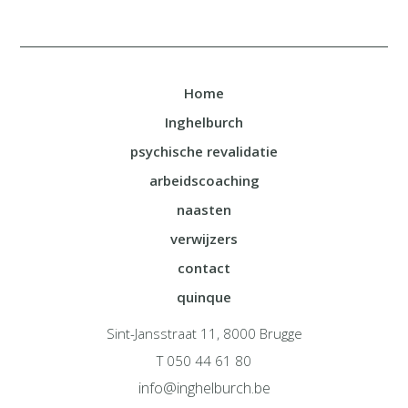
Home
Inghelburch
psychische revalidatie
arbeidscoaching
naasten
verwijzers
contact
quinque
Sint-Jansstraat 11, 8000 Brugge
T 050 44 61 80
info@inghelburch.be