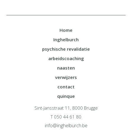
Home
Inghelburch
psychische revalidatie
arbeidscoaching
naasten
verwijzers
contact
quinque
Sint-Jansstraat 11, 8000 Brugge
T 050 44 61 80
info@inghelburch.be