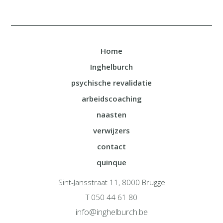
Home
Inghelburch
psychische revalidatie
arbeidscoaching
naasten
verwijzers
contact
quinque
Sint-Jansstraat 11, 8000 Brugge
T 050 44 61 80
info@inghelburch.be