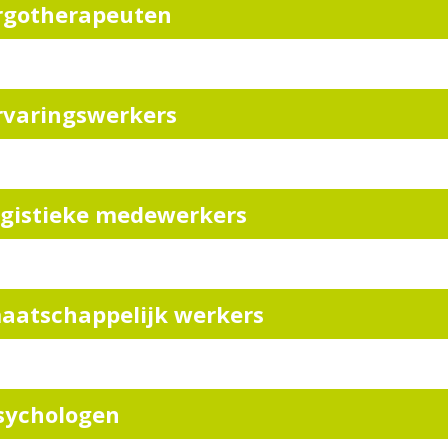
rgotherapeuten
rvaringswerkers
ogistieke medewerkers
aatschappelijk werkers
sychologen