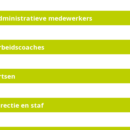
dministratieve medewerkers
rbeidscoaches
rtsen
irectie en staf