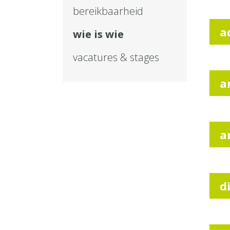
bereikbaarheid
a
wie is wie
vacatures & stages
a
a
d