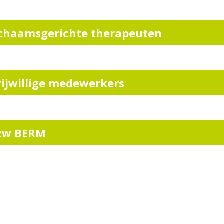
ichaamsgerichte therapeuten
rijwillige medewerkers
zw BERM