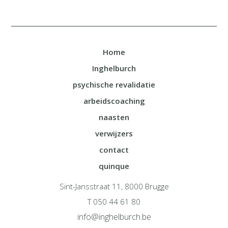
Home
Inghelburch
psychische revalidatie
arbeidscoaching
naasten
verwijzers
contact
quinque
Sint-Jansstraat 11, 8000 Brugge
T 050 44 61 80
info@inghelburch.be