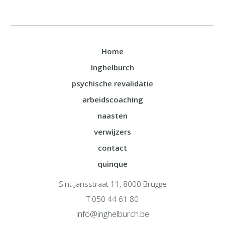
Home
Inghelburch
psychische revalidatie
arbeidscoaching
naasten
verwijzers
contact
quinque
Sint-Jansstraat 11, 8000 Brugge
T 050 44 61 80
info@inghelburch.be