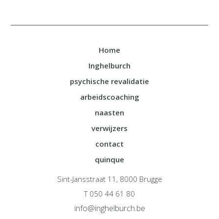
Home
Inghelburch
psychische revalidatie
arbeidscoaching
naasten
verwijzers
contact
quinque
Sint-Jansstraat 11, 8000 Brugge
T 050 44 61 80
info@inghelburch.be