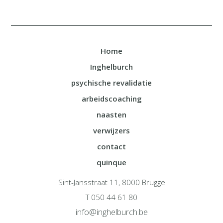
Home
Inghelburch
psychische revalidatie
arbeidscoaching
naasten
verwijzers
contact
quinque
Sint-Jansstraat 11, 8000 Brugge
T 050 44 61 80
info@inghelburch.be