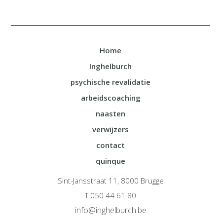
Home
Inghelburch
psychische revalidatie
arbeidscoaching
naasten
verwijzers
contact
quinque
Sint-Jansstraat 11, 8000 Brugge
T 050 44 61 80
info@inghelburch.be