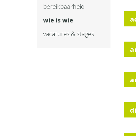
bereikbaarheid
a
wie is wie
vacatures & stages
a
a
d