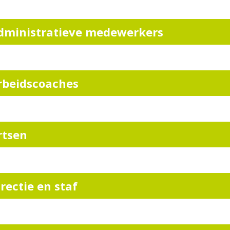
dministratieve medewerkers
rbeidscoaches
rtsen
irectie en staf