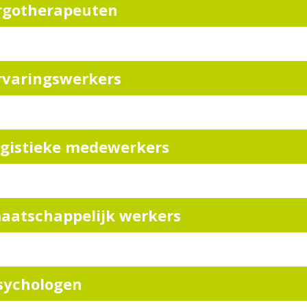
rgotherapeuten
rvaringswerkers
ogistieke medewerkers
aatschappelijk werkers
sychologen