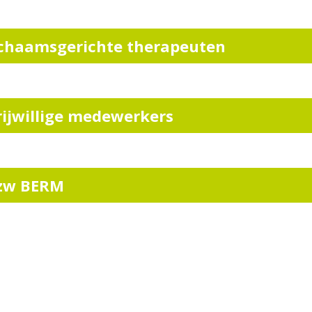
ichaamsgerichte therapeuten
rijwillige medewerkers
zw BERM