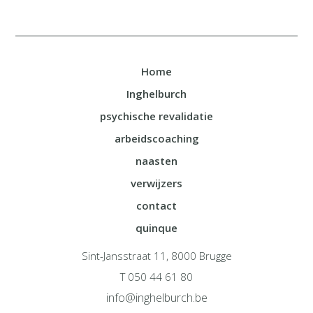
Home
Inghelburch
psychische revalidatie
arbeidscoaching
naasten
verwijzers
contact
quinque
Sint-Jansstraat 11, 8000 Brugge
T 050 44 61 80
info@inghelburch.be